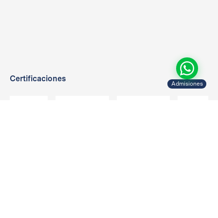
alumnos y su trabajo por la innovación educativa. Además
permite formar parte de un proyecto internacional, en el que
centros y profesores de todo el mundo
colaboran para la transformación digital de sus colegios.
Reconocimiento que se otorga a todo el centro educativo.
Certificaciones
Admisiones
Niveles educativos